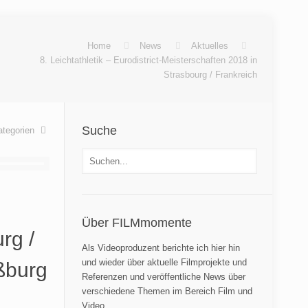
Home
News
Aktuelles
8. Leichtathletik – Eurodistrict-Meisterschaften 2018 in
Strasbourg / Frankreich
Suche
ategorien
Über FILMmomente
rg /
Als Videoproduzent berichte ich hier hin
und wieder über aktuelle Filmprojekte und
aßburg
Referenzen und veröffentliche News über
verschiedene Themen im Bereich Film und
Video.