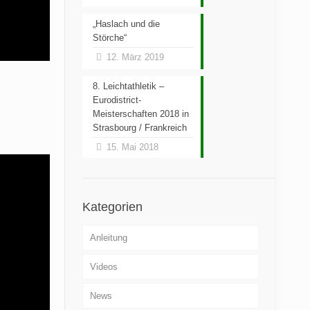
„Haslach und die
Störche“
12. März 2019
8. Leichtathletik –
Eurodistrict-
Meisterschaften 2018 in
Strasbourg / Frankreich
15. Mai 2018
Kategorien
Anleitung
Videos
News