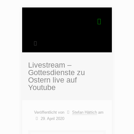
Livestream –
Gottesdienste zu
Ostern live auf
Youtube
Veröffentlicht von
Stefan Hättich
am
29. April 2020