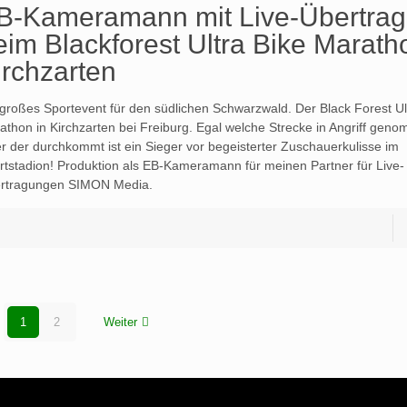
B-Kameramann mit Live-Übertra
eim Blackforest Ultra Bike Marath
irchzarten
 großes Sportevent für den südlichen Schwarzwald. Der Black Forest Ul
athon in Kirchzarten bei Freiburg. Egal welche Strecke in Angriff geno
er der durchkommt ist ein Sieger vor begeisterter Zuschauerkulisse im
rtstadion! Produktion als EB-Kameramann für meinen Partner für Live-
rtragungen SIMON Media.
1
2
Weiter