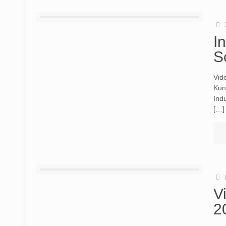
I
S
Vid
Kun
Ind
[…]
V
2