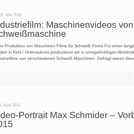
25. Mai 2016
ndustriefilm: Maschinenvideos von
chweißmaschine
eo-Produktion von Maschinen-Filme für Schweiß-Firma Für einen langj
den in Kehl / Ortenaukreis produzieren wir in unregelmäßigen Abständ
ustriefilme von verschiedenen Schweiß-Maschinen. Gefragt waren dies
8. April 2016
ideo-Portrait Max Schmider – Vorb
015