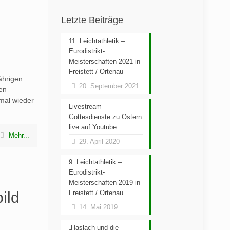
Letzte Beiträge
11. Leichtathletik –
Eurodistrikt-
Meisterschaften 2021 in
Freistett / Ortenau
ährigen
20. September 2021
en
mal wieder
Livestream –
Gottesdienste zu Ostern
live auf Youtube
Mehr...
29. April 2020
9. Leichtathletik –
Eurodistrikt-
Meisterschaften 2019 in
ild
Freistett / Ortenau
14. Mai 2019
„Haslach und die