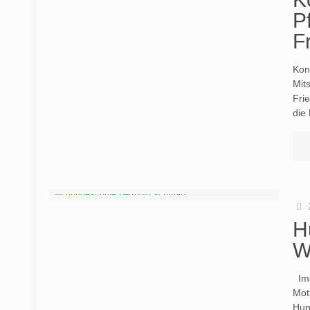
P
F
Kon
Mit
Fri
die
H
W
Ima
Mot
Hun