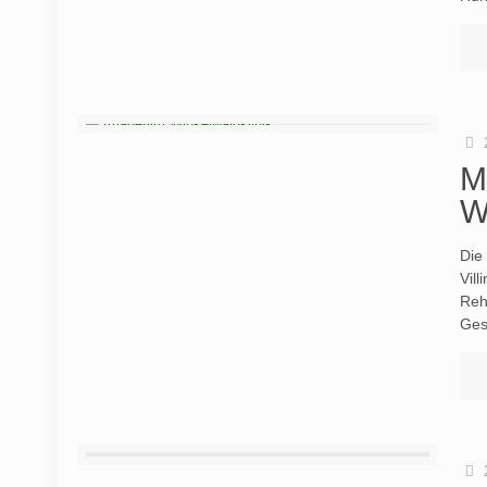
M
W
Die
Vill
Reha
Ges