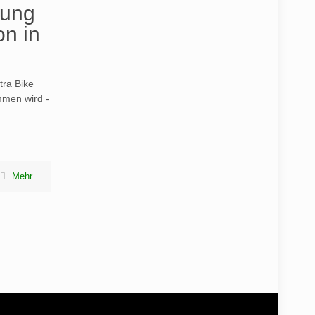
gung
on in
tra Bike
mmen wird -
Mehr...