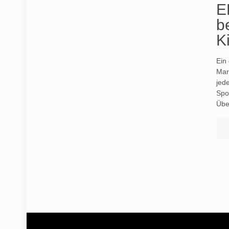
E
b
K
Ein
Mar
jed
Spo
Übe