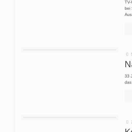
TV-
bei
Aus
N
33 
das
K