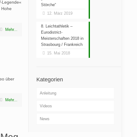
V-Legende«
Störche“
t Hohe
12. März 2019
8. Leichtathletik –
Mehr...
Eurodistrict-
Meisterschaften 2018 in
Strasbourg / Frankreich
15. Mai 2018
eo über
Kategorien
Anleitung
Mehr...
Videos
News
& Meg